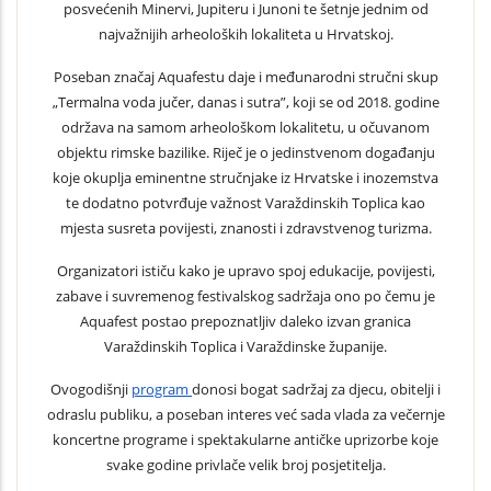
posvećenih Minervi, Jupiteru i Junoni te šetnje jednim od
najvažnijih arheoloških lokaliteta u Hrvatskoj.
Poseban značaj Aquafestu daje i međunarodni stručni skup
„Termalna voda jučer, danas i sutra”, koji se od 2018. godine
održava na samom arheološkom lokalitetu, u očuvanom
objektu rimske bazilike. Riječ je o jedinstvenom događanju
koje okuplja eminentne stručnjake iz Hrvatske i inozemstva
te dodatno potvrđuje važnost Varaždinskih Toplica kao
mjesta susreta povijesti, znanosti i zdravstvenog turizma.
Organizatori ističu kako je upravo spoj edukacije, povijesti,
zabave i suvremenog festivalskog sadržaja ono po čemu je
Aquafest postao prepoznatljiv daleko izvan granica
Varaždinskih Toplica i Varaždinske županije.
Ovogodišnji
program
donosi bogat sadržaj za djecu, obitelji i
odraslu publiku, a poseban interes već sada vlada za večernje
koncertne programe i spektakularne antičke uprizorbe koje
svake godine privlače velik broj posjetitelja.