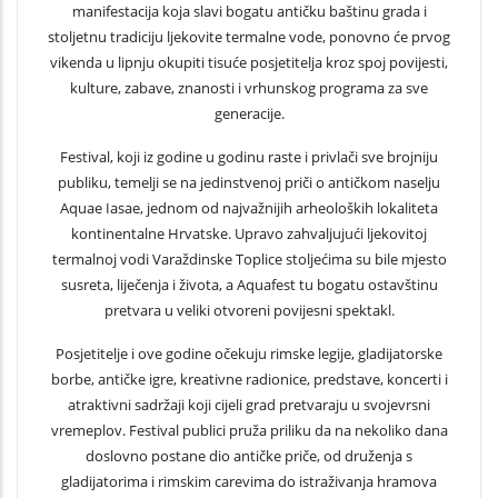
manifestacija koja slavi bogatu antičku baštinu grada i
stoljetnu tradiciju ljekovite termalne vode, ponovno će prvog
vikenda u lipnju okupiti tisuće posjetitelja kroz spoj povijesti,
kulture, zabave, znanosti i vrhunskog programa za sve
generacije.
Festival, koji iz godine u godinu raste i privlači sve brojniju
publiku, temelji se na jedinstvenoj priči o antičkom naselju
Aquae Iasae, jednom od najvažnijih arheoloških lokaliteta
kontinentalne Hrvatske. Upravo zahvaljujući ljekovitoj
termalnoj vodi Varaždinske Toplice stoljećima su bile mjesto
susreta, liječenja i života, a Aquafest tu bogatu ostavštinu
pretvara u veliki otvoreni povijesni spektakl.
Posjetitelje i ove godine očekuju rimske legije, gladijatorske
borbe, antičke igre, kreativne radionice, predstave, koncerti i
atraktivni sadržaji koji cijeli grad pretvaraju u svojevrsni
vremeplov. Festival publici pruža priliku da na nekoliko dana
doslovno postane dio antičke priče, od druženja s
gladijatorima i rimskim carevima do istraživanja hramova