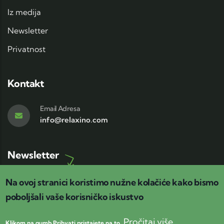
Iz medija
Newsletter
Privatnost
Kontakt
Email Adresa
info@relaxino.com
Newsletter
Relaxino newsletter
Na ovoj stranici koristimo nužne kolačiće kako bismo
Pretplatite se na
!
poboljšali vaše korisničko iskustvo
Pročitaj više
Klikom na gumb Prihvati pristajete na to.