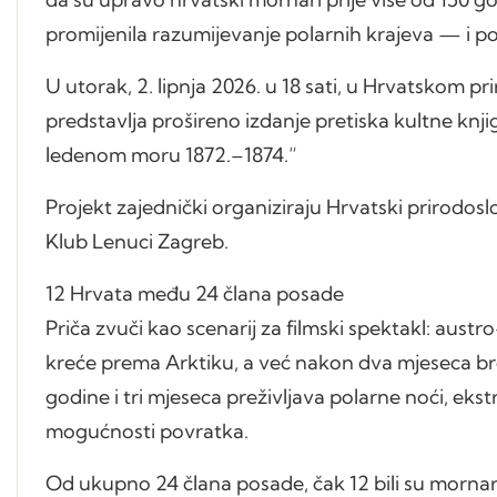
promijenila razumijevanje polarnih krajeva — i pos
U utorak, 2. lipnja 2026. u 18 sati, u Hrvatskom p
predstavlja prošireno izdanje pretiska kultne knji
ledenom moru 1872.–1874.“
Projekt zajednički organiziraju Hrvatski prirodosl
Klub Lenuci Zagreb.
12 Hrvata među 24 člana posade
Priča zvuči kao scenarij za filmski spektakl: aus
kreće prema Arktiku, a već nakon dva mjeseca bro
godine i tri mjeseca preživljava polarne noći, ek
mogućnosti povratka.
Od ukupno 24 člana posade, čak 12 bili su mornari