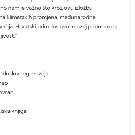
bno nam je važno što kroz ovu izložbu
ama klimatskih promjena, međunarodne
ivanja. Hrvatski prirodoslovni muzej ponosan na
ivost.”
rirodoslovnog muzeja
greb
Lovran
iska knjige