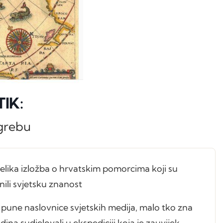
TIK:
agrebu
lika izložba o hrvatskim pomorcima koji su
enili svjetsku znanost
 pune naslovnice svjetskih medija, malo tko zna
ina sudjelovali u ekspediciji koja je zauvijek