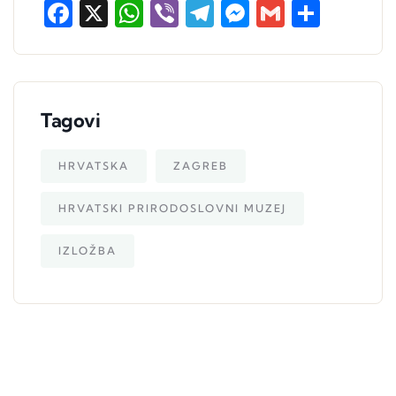
Facebook
X
WhatsApp
Viber
Telegram
Messenger
Gmail
Share
Tagovi
HRVATSKA
ZAGREB
HRVATSKI PRIRODOSLOVNI MUZEJ
IZLOŽBA