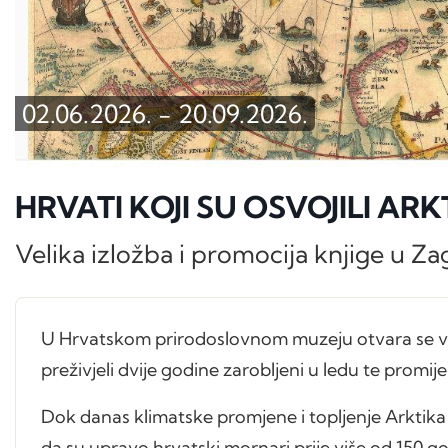
02.06.2026.
-
20.09.2026.
HRVATI KOJI SU OSVOJILI ARK
Velika izložba i promocija knjige u Z
U Hrvatskom prirodoslovnom muzeju otvara se ve
preživjeli dvije godine zarobljeni u ledu te promij
Dok danas klimatske promjene i topljenje Arktika
da su upravo hrvatski mornari prije više od 150 god