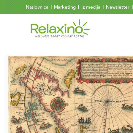
Skoči na glavni sadržaj
Naslovnica
|
Marketing
|
Iz medija
|
Newsletter
Main 