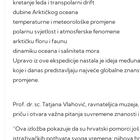
kretanje leda i transpolarni drift
dubine Arktičkog oceana
temperaturne i meteorološke promjene
polarnu svjetlost i atmosferske fenomene
arktičku floru i faunu
dinamiku oceana i saliniteta mora
Upravo iz ove ekspedicije nastala je ideja međunar
koje i danas predstavljaju najveće globalne znans
promjene.
Prof. dr. sc. Tatjana Vlahović, ravnateljica muzeja,
priču i otvara važna pitanja suvremene znanosti i 
“Ova izložba pokazuje da su hrvatski pomorci još 
istraživačkih pothvata svoga vremena; njihova hrab