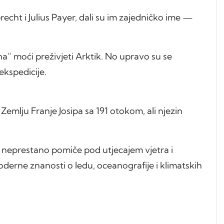
recht i Julius Payer, dali su im zajedničko ime —
na” moći preživjeti Arktik. No upravo su se
ekspedicije.
Zemlju Franje Josipa sa 191 otokom, ali njezin
ed neprestano pomiče pod utjecajem vjetra i
oderne znanosti o ledu, oceanografije i klimatskih