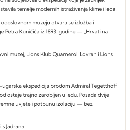
tavila temelje modernih istraživanja klime i leda.
rirodoslovnom muzeju otvara se izložba i
ge Petra Kuničića iz 1893. godine — „Hrvati na
ovni muzej, Lions Klub Quarneroli Lovran i Lions
tro-ugarska ekspedicija brodom Admiral Tegetthoff
d ostaje trajno zarobljen u ledu. Posada dvije
stremne uvjete i potpunu izolaciju — bez
 s Jadrana.