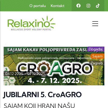
Skoči na glavni sadržaj
O portalu
Kontakt
Događaj
Sajam
Zagreb
04.12.2025.
-
07.12.2025.
JUBILARNI 5. CroAGRO
SAJAM KOJI HRANI NAŠU