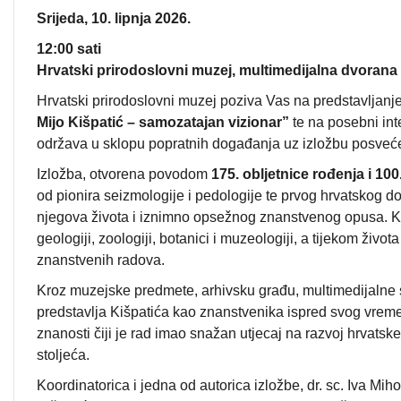
Srijeda, 10. lipnja 2026.
12:00 sati
Hrvatski prirodoslovni muzej, multimedijalna dvorana
Hrvatski prirodoslovni muzej poziva Vas na predstavljanj
Mijo Kišpatić – samozatajan vizionar”
te na posebni int
održava u sklopu popratnih događanja uz izložbu posveće
Izložba, otvorena povodom
175. obljetnice rođenja i 100
od pionira seizmologije i pedologije te prvog hrvatskog d
njegova života i iznimno opsežnog znanstvenog opusa. Kišp
geologiji, zoologiji, botanici i muzeologiji, a tijekom živo
znanstvenih radova.
Kroz muzejske predmete, arhivsku građu, multimedijalne s
predstavlja Kišpatića kao znanstvenika ispred svog vreme
znanosti čiji je rad imao snažan utjecaj na razvoj hrvatsk
stoljeća.
Koordinatorica i jedna od autorica izložbe, dr. sc. Iva Mihoc