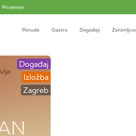
|
Privatnost
navigation
Ponude
Gastro
Događaji
Zanimljivo
Događaj
Izložba
Zagreb