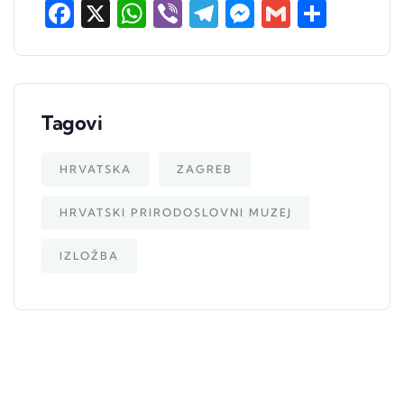
Facebook
X
WhatsApp
Viber
Telegram
Messenger
Gmail
Share
Tagovi
HRVATSKA
ZAGREB
HRVATSKI PRIRODOSLOVNI MUZEJ
IZLOŽBA