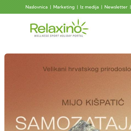
Skoči na glavni sadržaj
Naslovnica
|
Marketing
|
Iz medija
|
Newsletter
Main 