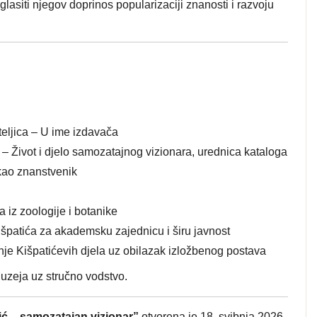
lasiti njegov doprinos popularizaciji znanosti i razvoju
ateljica – U ime izdavača
– Život i djelo samozatajnog vizionara, urednica kataloga
 kao znanstvenik
a iz zoologije i botanike
patića za akademsku zajednicu i širu javnost
tanje Kišpatićevih djela uz obilazak izložbenog postava
uzeja uz stručno vodstvo.
tić – samozatajan vizionar”
otvorena je 18. svibnja 2026.