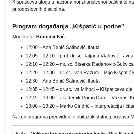
Kišpatićevu ulogu u nacionalnoj znanstvenoj baštini te nag
prirodoslovnih disciplina.
Program događanja „Kišpatić u podne”
Moderator:
Branimir Ivić
12:00 – Ana Benić Šalinović, flauta
12:05 – 12:10 – prof. dr. sc. Tatjana Vlahović, ravn
12:10 – 12:20 – mr. sc. Biserka Radanović-Gužvica 
12:20 – 12:30 – dr. sc. Ivan Razum – Mijo Kišpatić
12:30 – Ana Benić Šalinović, flauta
12:35 – 12:45 – dr. sc. Iva Mihoci – Kišpatićeva djel
12:45 – 13:00 – akademik Goran Durn – Važnost Kiš
13:00 – 13:20 – Marko Cindrić – Interpretacija i či
Nakon programa predviđen je obilazak stalnog postava M
Izložba
„Velikani hrvatskog prirodoslovlja: Mijo Kišpa