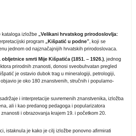
e kataloga izložbe
„Velikani hrvatskog prirodoslovlja:
erpretacijski program
„Kišpatić u podne”
, koji se
nu jednom od najznačajnijih hrvatskih prirodoslovaca.
. obljetnice smrti Mije Kišpatića (1851. – 1926.)
, jednog
oktora prirodnih znanosti, donosi sveobuhvatan pregled
atić je ostavio dubok trag u mineralogiji, petrologiji,
ta objavio je oko 180 znanstvenih, stručnih i popularno-
adržaje i interpretacije suvremenih znanstvenika, izložba
na, ali i kao predanog pedagoga i popularizatora
e znanosti i obrazovanja krajem 19. i početkom 20.
i, istaknula je kako je cilj izložbe ponovno afirmirati