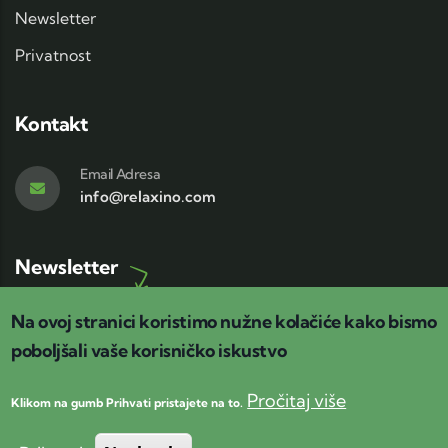
Newsletter
Privatnost
Kontakt
Email Adresa
info@relaxino.com
Newsletter
Relaxino newsletter
Na ovoj stranici koristimo nužne kolačiće kako bismo
Pretplatite se na
!
poboljšali vaše korisničko iskustvo
Pročitaj više
Klikom na gumb Prihvati pristajete na to.
© Copyright 2025
Relaxino.com
(stranica je u izradi)