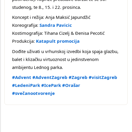
studenog, te 8., 15. i 22. prosinca.
Koncept i režija: Anja Maksić Japundžić
Koreografija: 
Sandra Pavicic
Kostimografija: Tihana Cizelj & Đenisa Pecotić
Produkcija: 
Katapult promocija
Dođite uživati u vrhunskoj izvedbi koja spaja glazbu, 
balet i klizačku virtuoznost u jedinstvenom 
ambijentu Lednog parka. 
#Advent
#AdventZagreb
#Zagreb
#visitZagreb
#LedeniPark
#IcePark
#Orašar
#svečanootvorenje