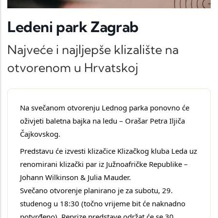
Ledeni park Zagrab
Najveće i najljepše klizalište na
otvorenom u Hrvatskoj
Na svečanom otvorenju Lednog parka ponovno će 
oživjeti baletna bajka na ledu – Orašar Petra Iljiča 
Čajkovskog.
Predstavu će izvesti klizačice Klizačkog kluba Leda uz 
renomirani klizački par iz Južnoafričke Republike – 
Johann Wilkinson & Julia Mauder.
Svečano otvorenje planirano je za subotu, 29. 
studenog u 18:30 (točno vrijeme bit će naknadno 
potvrđeno). Reprize predstave održat će se 30. 