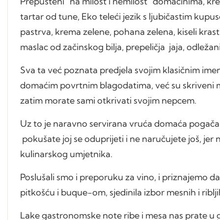
Prepušteni "na milost i nemilost" domaćinima, kren
tartar od tune, Eko teleći jezik s ljubičastim ku
pastrva, krema zelene, pohana zelena, kiseli krast
maslac od začinskog bilja, prepeličja jaja, odležani 
Sva ta već poznata predjela svojim klasičnim imen
domaćim povrtnim blagodatima, već su skriveni ma
zatim morate sami otkrivati svojim nepcem.
Uz to je naravno servirana vruća domaća pogača 
pokušate joj se oduprijeti i ne naručujete još, je
kulinarskog umjetnika.
Poslušali smo i preporuku za vino, i priznajemo da
pitkošću i buque-om, sjedinila izbor mesnih i riblji
Lake gastronomske note ribe i mesa nas prate u g