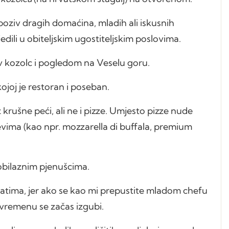
poziv dragih domaćina, mladih ali iskusnih
jedili u obiteljskim ugostiteljskim poslovima.
v kozolc i pogledom na Veselu goru.
ojoj je restoran i poseban.
rušne peći, ali ne i pizze. Umjesto pizze nude
evima (kao npr. mozzarella di buffala, premium
obilaznim pjenušcima.
atima, jer ako se kao mi prepustite mladom chefu
o vremenu se začas izgubi.