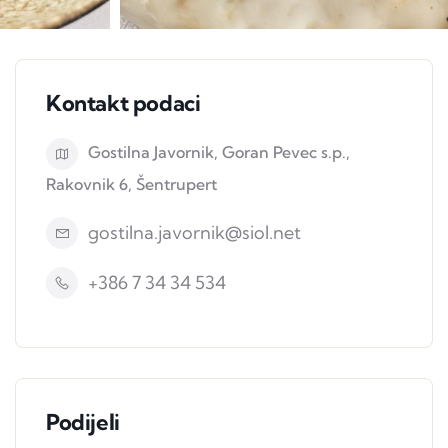
Kontakt podaci
Gostilna Javornik, Goran Pevec s.p.,
Rakovnik 6, Šentrupert
gostilna.javornik@siol.net
+386 7 34 34 534
Podijeli