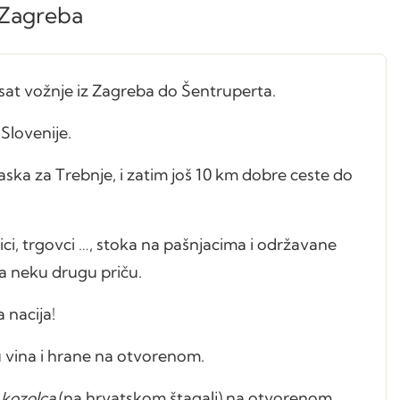
 Zagreba
sat vožnje iz Zagreba do Šentruperta.
Slovenije.
ska za Trebnje, i zatim još 10 km dobre ceste do
ici, trgovci …, stoka na pašnjacima i održavane
 za neku drugu priču.
ka nacija!
lu vina i hrane na otvorenom.
 kozolca
(na hrvatskom štagalj) na otvorenom.