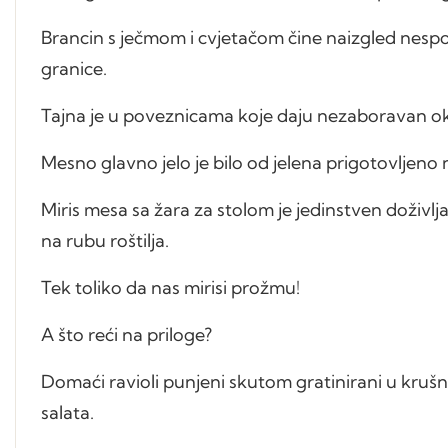
Brancin s ječmom i cvjetačom čine naizgled nespoji
granice.
Tajna je u poveznicama koje daju nezaboravan o
Mesno glavno jelo je bilo od jelena prigotovljeno
Miris mesa sa žara za stolom je jedinstven doživl
na rubu roštilja.
Tek toliko da nas mirisi prožmu!
A što reći na priloge?
Domaći ravioli punjeni skutom gratinirani u krušn
salata.