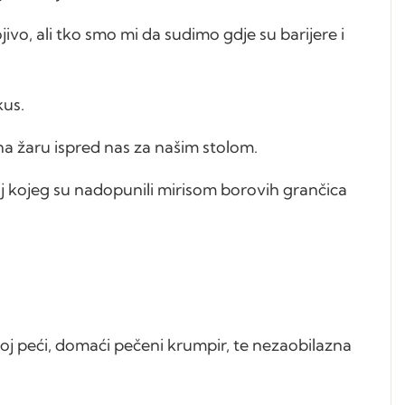
vo, ali tko smo mi da sudimo gdje su barijere i
kus.
 na žaru ispred nas za našim stolom.
jaj kojeg su nadopunili mirisom borovih grančica
oj peći, domaći pečeni krumpir, te nezaobilazna