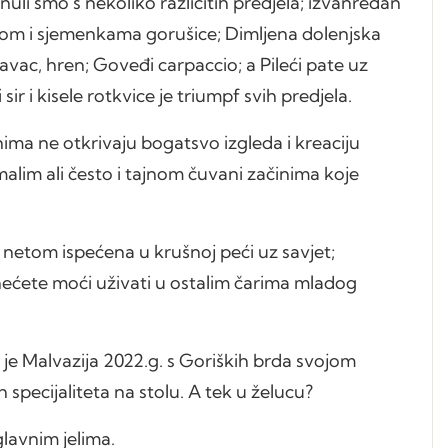
uli smo s nekoliko različitih predjela; izvanredan
pusom i sjemenkama gorušice; Dimljena dolenjska
avac, hren; Goveđi carpaccio; a Pileći pate uz
sir i kisele rotkvice je triumpf svih predjela.
ima ne otkrivaju bogatsvo izgleda i kreaciju
lim ali često i tajnom čuvani začinima koje
netom ispećena u krušnoj peći uz savjet;
r nećete moći uživati u ostalim čarima mladog
 je Malvazija 2022.g. s Goriških brda svojom
h specijaliteta na stolu. A tek u želucu?
lavnim jelima.