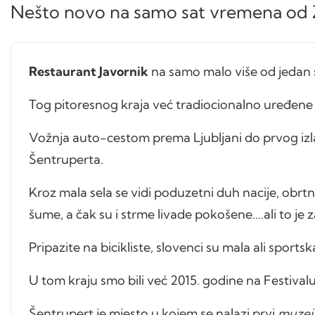
Nešto novo na samo sat vremena od
Restaurant Javornik
na samo malo više od jedan 
Tog pitoresnog kraja već tradiocionalno uređene 
Vožnja auto-cestom prema Ljubljani do prvog izla
Šentruperta.
Kroz mala sela se vidi poduzetni duh nacije, obrtn
šume, a čak su i strme livade pokošene....ali to je
Pripazite na bicikliste, slovenci su mala ali sports
U tom kraju smo bili već 2015. godine na Festiva
Šentrupert je mjesto u kojem se nalazi prvi
muzej