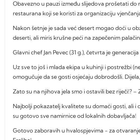
Obavezno u pauzi između slijedova prošetati do n
restaurana koji se koristi za organizaciju vjenčan
Nakon šetnje je sada već desert mogao doći u obzir
deserti, ali miris krušne peći na zapečenim palač
Glavni chef Jan Pevec (31 g.), četvrta je generacija 
Uz sve to još i mlada ekipa u kuhinji i postrežbi (n
omogučuje da se gosti osjećaju dobrodošli. Dijela, a
Zato su na njihova jela smo i ostavili bez riječi!? – 
Najbolji pokazatelj kvalitete su domaći gosti, ali i
su gotovo sve namirnice od lokalnih dobavljača!
Gotovo zaboravih u hvalospjevima - za otvaranj