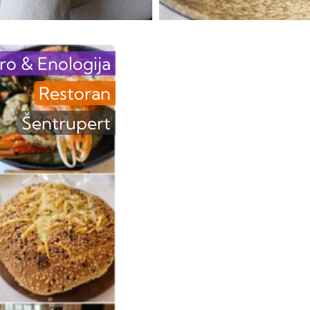
ro & Enologija
Restoran
Šentrupert