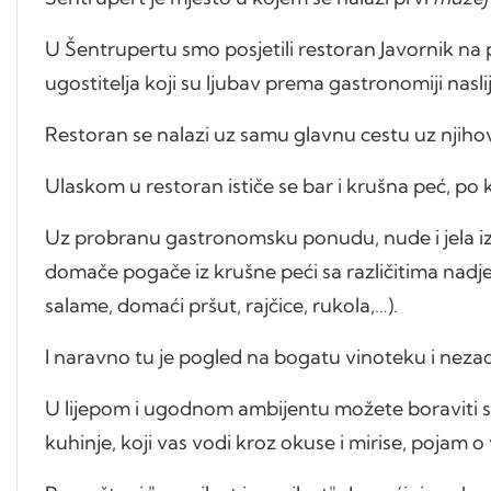
U Šentrupertu smo posjetili restoran Javornik na 
ugostitelja koji su ljubav prema gastronomiji nasli
Restoran se nalazi uz samu glavnu cestu uz njiho
Ulaskom u restoran ističe se bar i krušna peć, po k
Uz probranu gastronomsku ponudu, nude i jela iz k
domače pogače iz krušne peći sa različitima nadj
salame, domaći pršut, rajčice, rukola,…).
I naravno tu je pogled na bogatu vinoteku i neza
U lijepom i ugodnom ambijentu možete boraviti s
kuhinje, koji vas vodi kroz okuse i mirise, pojam 