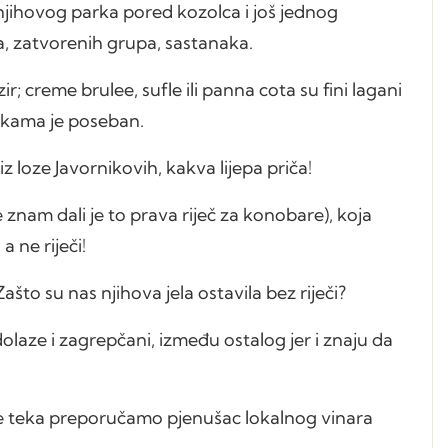
jihovog parka pored kozolca i još jednog
ja, zatvorenih grupa, sastanaka.
; creme brulee, sufle ili panna cota su fini lagani
inkama je poseban.
iz loze Javornikovih, kakva lijepa priča!
e znam dali je to prava riječ za konobare), koja
 ne riječi!
Zašto su nas njihova jela ostavila bez riječi?
 dolaze i zagrepčani, između ostalog jer i znaju da
e teka preporučamo pjenušac lokalnog vinara