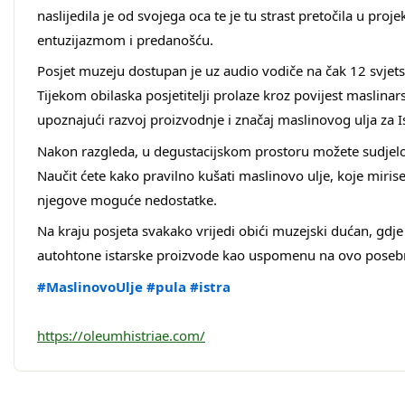
naslijedila je od svojega oca te je tu strast pretočila u proje
entuzijazmom i predanošću. 
Posjet muzeju dostupan je uz audio vodiče na čak 12 svjetsk
Tijekom obilaska posjetitelji prolaze kroz povijest maslina
upoznajući razvoj proizvodnje i značaj maslinovog ulja za Is
Nakon razgleda, u degustacijskom prostoru možete sudjelovat
Naučit ćete kako pravilno kušati maslinovo ulje, koje mirise
njegove moguće nedostatke. 
Na kraju posjeta svakako vrijedi obići muzejski dućan, gdje 
autohtone istarske proizvode kao uspomenu na ovo posebn
#MaslinovoUlje
#pula
#istra
https://oleumhistriae.com/