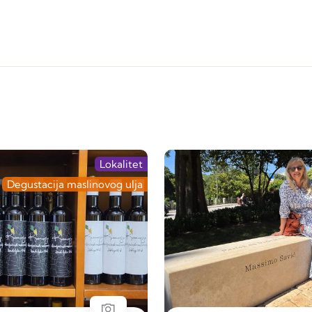
Lokalitet
Degustacija maslinovog ulja