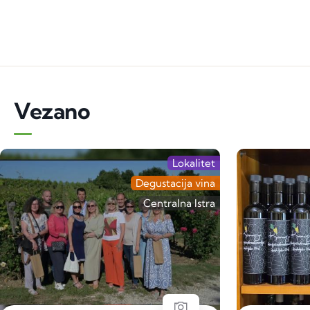
Vezano
Lokalitet
Degustacija vina
Centralna Istra