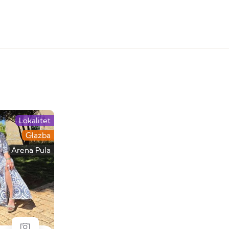
Lokalitet
Glazba
Arena Pula