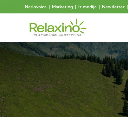
Skoči na glavni sadržaj
Naslovnica
|
Marketing
|
Iz medija
|
Newsletter
Ma