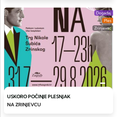
Događaj
Ples
Zrinjevac
USKORO POČINJE PLESNJAK
NA ZRINJEVCU