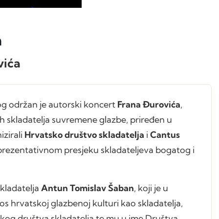
n
vića
kog održan je autorski koncert
Frana Đurovića
,
kih skladatelja suvremene glazbe, priređen u
zirali
Hrvatsko društvo skladatelja
i
Cantus
 reprezentativnom presjeku skladateljeva bogatog i
skladatelja
Antun Tomislav Šaban
, koji je u
 hrvatskoj glazbenoj kulturi kao skladatelja,
kog društva skladatelja te mu u ime Društva