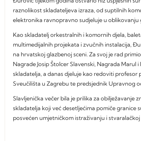
Đurović tijekom godina ostvario niz uspješnih sur
raznolikost skladateljeva izraza, od suptilnih kom
elektronika ravnopravno sudjeluje u oblikovanju 
Kao skladatelj orkestralnih i komornih djela, baleta,
multimedijalnih projekata i zvučnih instalacija, Đu
na hrvatskoj glazbenoj sceni. Za svoj je rad primi
Nagrade Josip Štolcer Slavenski, Nagrada Marul
skladatelja, a danas djeluje kao redoviti profeso
Sveučilišta u Zagrebu te predsjednik Upravnog 
Slavljenička večer bila je prilika za obilježavanje 
skladatelja koji već desetljećima pomiče granice 
posvećen umjetničkom istraživanju i stvaralačkoj z