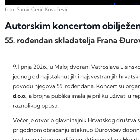
foto: Samir Cerić Kovačević
Autorskim koncertom obilježe
55. rođendan skladatelja Frana Đuro
9. lipnja 2026., u Maloj dvorani Vatroslava Lisins
jednog od najistaknutijih i najsvestranijih hrvats
povodu njegova 55. rođendana. Koncert su organi
d.o.o
., a brojna publika imala je priliku uživati u
raznolikog opusa.
Večer je otvorio glavni tajnik Hrvatskog društva 
prigodnom obraćanju istaknuo Đurovićev doprinos
pedagoga i dugogodišnjeg aktivnog člana Hrvats