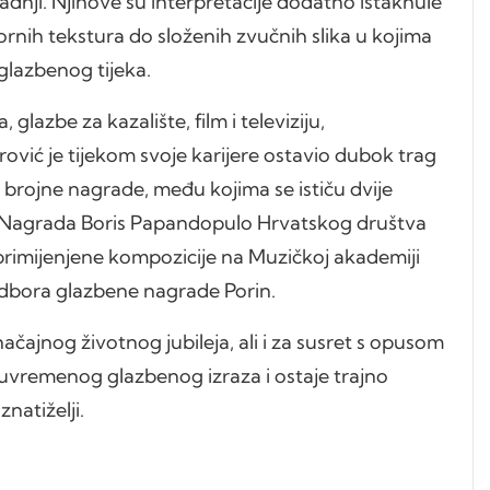
adnji. Njihove su interpretacije dodatno istaknule
ornih tekstura do složenih zvučnih slika u kojima
glazbenog tijeka.
 glazbe za kazalište, film i televiziju,
rović je tijekom svoje karijere ostavio dubok trag
o brojne nagrade, među kojima se ističu dvije
 i Nagrada Boris Papandopulo Hrvatskog društva
r primijenjene kompozicije na Muzičkoj akademiji
odbora glazbene nagrade Porin.
značajnog životnog jubileja, ali i za susret s opusom
suvremenog glazbenog izraza i ostaje trajno
natiželji.