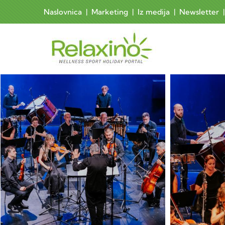
Skoči na glavni sadržaj
Naslovnica
|
Marketing
|
Iz medija
|
Newsletter
Main 