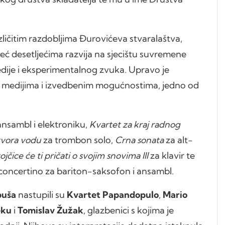
ličitim razdobljima Đurovićeva stvaralaštva,
 već desetljećima razvija na sjecištu suvremene
edije i eksperimentalnog zvuka. Upravo je
m medijima i izvedbenim mogućnostima, jedno od
nsambl i elektroniku,
Kvartet za kraj radnog
izvora vodu
za trombon solo,
Crna sonata
za alt-
jčice će ti pričati o svojim snovima III
za klavir te
 concertino za bariton-saksofon i ansambl.
puša
nastupili su
Kvartet Papandopulo
,
Mario
eku
i
Tomislav Žužak
, glazbenici s kojima je