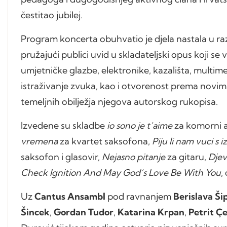
čestitao jubilej.
Program koncerta obuhvatio je djela nastala u raz
pružajući publici uvid u skladateljski opus koji se
umjetničke glazbe, elektronike, kazališta, multim
istraživanje zvuka, kao i otvorenost prema novi
temeljnih obilježja njegova autorskog rukopisa.
Izvedene su skladbe
io sono je t’aime
za komorni a
vremena
za kvartet saksofona,
Piju li nam vuci s 
saksofon i glasovir,
Nejasno pitanje
za gitaru,
Djevo
Check Ignition And May God’s Love Be With You
,
Uz
Cantus Ansambl
pod ravnanjem
Berislava Ši
Šincek
,
Gordan Tudor
,
Katarina Krpan
,
Petrit Ç