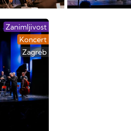
Zanimljivost
Koncert
Zagreb