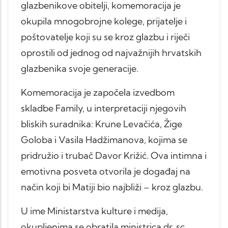
glazbenikove obitelji, komemoracija je
okupila mnogobrojne kolege, prijatelje i
poštovatelje koji su se kroz glazbu i riječi
oprostili od jednog od najvažnijih hrvatskih
glazbenika svoje generacije.
Komemoracija je započela izvedbom
skladbe Family, u interpretaciji njegovih
bliskih suradnika: Krune Levačića, Žige
Goloba i Vasila Hadžimanova, kojima se
pridružio i trubač Davor Križić. Ova intimna i
emotivna posveta otvorila je događaj na
način koji bi Matiji bio najbliži – kroz glazbu.
U ime Ministarstva kulture i medija,
okupljenima se obratila ministrica dr. sc.