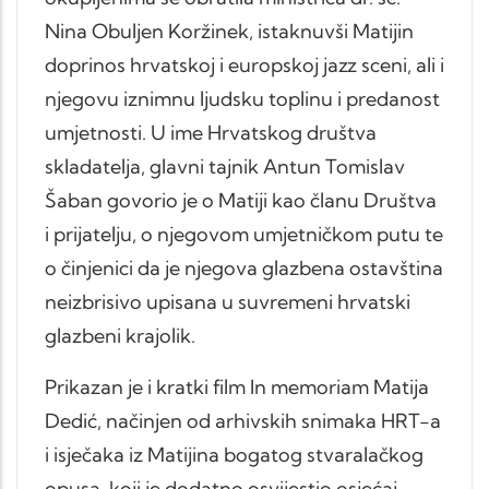
Nina Obuljen Koržinek, istaknuvši Matijin
doprinos hrvatskoj i europskoj jazz sceni, ali i
njegovu iznimnu ljudsku toplinu i predanost
umjetnosti. U ime Hrvatskog društva
skladatelja, glavni tajnik Antun Tomislav
Šaban govorio je o Matiji kao članu Društva
i prijatelju, o njegovom umjetničkom putu te
o činjenici da je njegova glazbena ostavština
neizbrisivo upisana u suvremeni hrvatski
glazbeni krajolik.
Prikazan je i kratki film In memoriam Matija
Dedić, načinjen od arhivskih snimaka HRT-a
i isječaka iz Matijina bogatog stvaralačkog
opusa, koji je dodatno osvijestio osjećaj