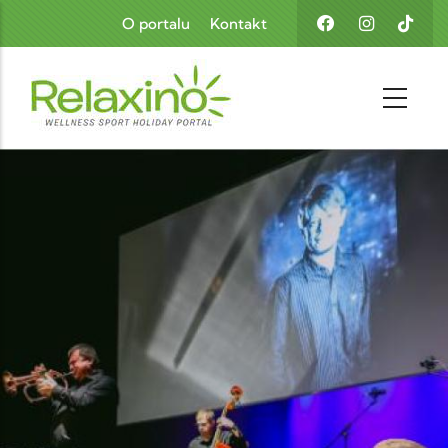
Skoči na glavni sadržaj
O portalu
Kontakt