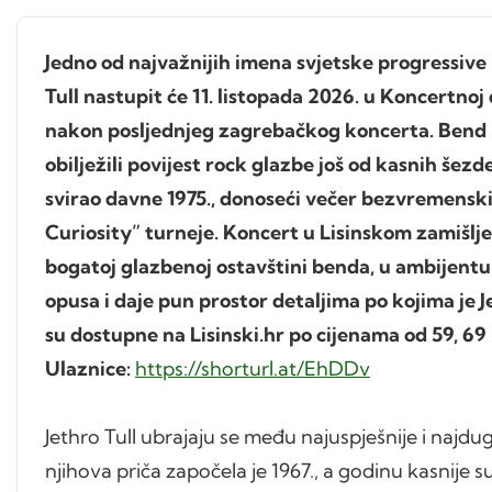
Jedno od najvažnijih imena svjetske progressive 
Tull nastupit će 11. listopada 2026. u Koncertno
nakon posljednjeg zagrebačkog koncerta. Bend 
obilježili povijest rock glazbe još od kasnih šez
svirao davne 1975., donoseći večer bezvremenski
Curiosity” turneje. Koncert u Lisinskom zamišl
bogatoj glazbenoj ostavštini benda, u ambijentu
opusa i daje pun prostor detaljima po kojima je J
su dostupne na Lisinski.hr po cijenama od 59, 69 
Ulaznice:
https://shorturl.at/EhDDv
Jethro Tull ubrajaju se među najuspješnije i najd
njihova priča započela je 1967., a godinu kasnije 