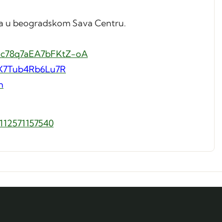
ujna u beogradskom Sava Centru.
Uc78q7aEA7bFKtZ-oA
WXX7Tub4Rb6Lu7R
n
112571157540