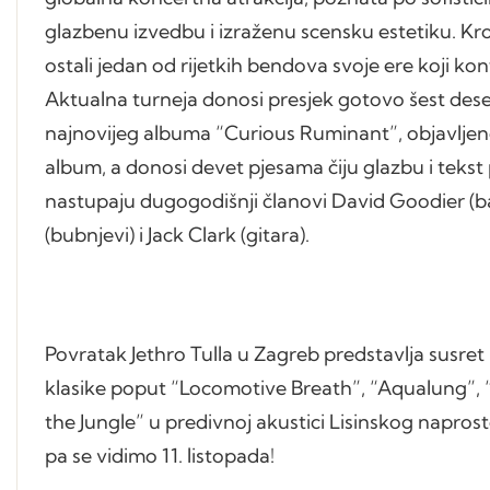
glazbenu izvedbu i izraženu scensku estetiku. Kro
ostali jedan od rijetkih bendova svoje ere koji kon
Aktualna turneja donosi presjek gotovo šest desetl
najnovijeg albuma “Curious Ruminant”, objavljeno
album, a donosi devet pjesama čiju glazbu i tekst
nastupaju dugogodišnji članovi David Goodier (b
(bubnjevi) i Jack Clark (gitara).
Povratak Jethro Tulla u Zagreb predstavlja susret 
klasike poput “Locomotive Breath”, “Aqualung”, “Li
the Jungle” u predivnoj akustici Lisinskog naprost
pa se vidimo 11. listopada!