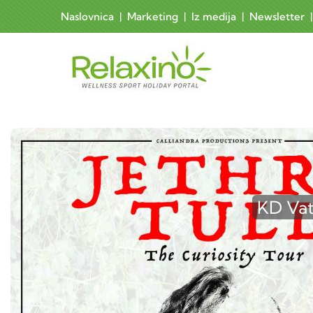
Skoči na glavni sadržaj
Naslovnica
|
Marketing
|
Iz medija
|
Newsletter
Main 
KD Vatr