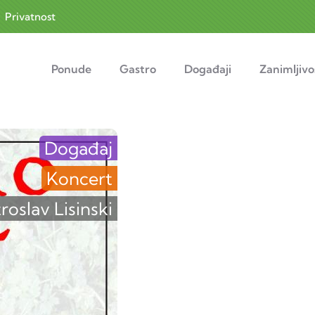
|
Privatnost
navigation
Ponude
Gastro
Događaji
Zanimljivo
Događaj
Koncert
oslav Lisinski