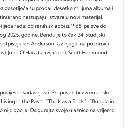
z desetljeća su prodali desetke milijuna albuma i
tinuirano nastupaju i stvaraju novi materijal.
jeća rada: od ranih skladbi iz 1968. pa sve do
g 2025. godine. Bendu je to čak 24. studijski
 potpisuje Ian Anderson. Uz njega, na pozornici
as), John O’Hara (klavijature), Scott Hammond
povijesti i sadašnjosti. Propustiti bezvremenske
ving in the Past”, “Thick as a Brick” i “Bungle in
o nije opcija. Osigurajte svoje ulaznice na vrijeme