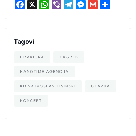
Facebook
X
WhatsApp
Viber
Telegram
Messenger
Gmail
Share
Tagovi
HRVATSKA
ZAGREB
HANGTIME AGENCIJA
KD VATROSLAV LISINSKI
GLAZBA
KONCERT