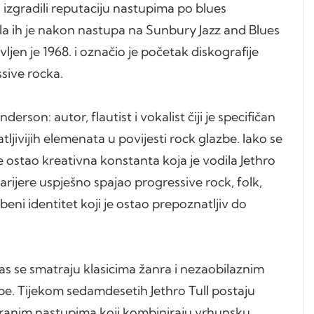
zgradili reputaciju nastupima po blues
tila ih je nakon nastupa na Sunbury Jazz and Blues
ljen je 1968. i označio je početak diskografije
ssive rocka.
rson: autor, flautist i vokalist čiji je specifičan
jivijih elemenata u povijesti rock glazbe. Iako se
 ostao kreativna konstanta koja je vodila Jethro
karijere uspješno spajao progressive rock, folk,
zbeni identitet koji je ostao prepoznatljiv do
as se smatraju klasicima žanra i nezaobilaznim
be. Tijekom sedamdesetih Jethro Tull postaju
ciranim nastupima koji kombiniraju vrhunsku