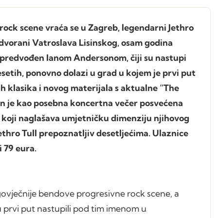
rock scene vraća se u Zagreb, legendarni Jethro
j dvorani Vatroslava Lisinskog, osam godina
predvođen Ianom Andersonom, čiji su nastupi
desetih, ponovno dolazi u grad u kojem je prvi put
h klasika i novog materijala s aktualne “The
jen je kao posebna koncertna večer posvećena
 koji naglašava umjetničku dimenziju njihovog
ethro Tull prepoznatljiv desetljećima. Ulaznice
i 79 eura.
ugovječnije bendove progresivne rock scene, a
su prvi put nastupili pod tim imenom u