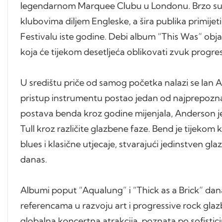
legendarnom Marquee Clubu u Londonu. Brzo su i
klubovima diljem Engleske, a šira publika primije
Festivalu iste godine. Debi album “This Was” objav
koja će tijekom desetljeća oblikovati zvuk progre
U središtu priče od samog početka nalazi se Ian Ande
pristup instrumentu postao jedan od najprepoznatl
postava benda kroz godine mijenjala, Anderson je
Tull kroz različite glazbene faze. Bend je tijekom 
blues i klasične utjecaje, stvarajući jedinstven gla
danas.
Albumi poput “Aqualung” i “Thick as a Brick” dan
referencama u razvoju art i progressive rock glaz
globalna koncertna atrakcija, poznata po sofisti