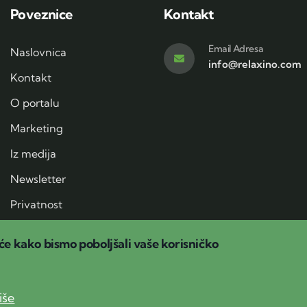
Poveznice
Kontakt
Email Adresa
Naslovnica
info@relaxino.com
Kontakt
O portalu
Marketing
Iz medija
Newsletter
Privatnost
će kako bismo poboljšali vaše korisničko
© Copyright 2025
Relaxino.com
(stranica je u izradi)
iše