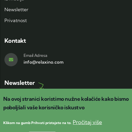
Newsletter
Privatnost
Kontakt
Email Adresa
info@relaxino.com
Newsletter
Relaxino newsletter
Na ovoj stranici koristimo nužne kolačiće kako bismo
Pretplatite se na
!
poboljšali vaše korisničko iskustvo
Pročitaj više
Klikom na gumb Prihvati pristajete na to.