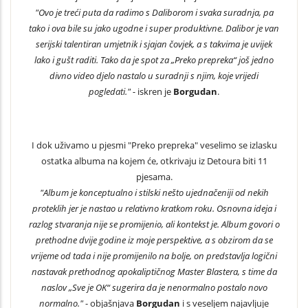
"Ovo je treći puta da radimo s Daliborom i svaka suradnja, pa
tako i ova bile su jako ugodne i super produktivne. Dalibor je van
serijski talentiran umjetnik i sjajan čovjek, a s takvima je uvijek
lako i gušt raditi. Tako da je spot za „Preko prepreka“ još jedno
divno video djelo nastalo u suradnji s njim, koje vrijedi
pogledati." -
iskren je
Borgudan
.
I dok uživamo u pjesmi "Preko prepreka" veselimo se izlasku
ostatka albuma na kojem će, otkrivaju iz Detoura biti 11
pjesama.
"Album je konceptualno i stilski nešto ujednačeniji od nekih
proteklih jer je nastao u relativno kratkom roku. Osnovna ideja i
razlog stvaranja nije se promijenio, ali kontekst je. Album govori o
prethodne dvije godine iz moje perspektive, a s obzirom da se
vrijeme od tada i nije promijenilo na bolje, on predstavlja logični
nastavak prethodnog apokaliptičnog Master Blastera, s time da
naslov „Sve je OK“ sugerira da je nenormalno postalo novo
normalno."
- objašnjava
Borgudan
i s veseljem najavljuje