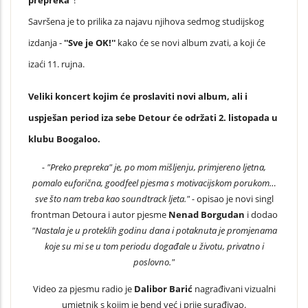
prepreka"
!
Savršena je to prilika za najavu njihova sedmog studijskog
izdanja -
''Sve je OK!''
kako će se novi album zvati, a koji će
izaći 11. rujna.
Veliki koncert kojim će proslaviti novi album, ali i
uspješan period iza sebe Detour će održati 2. listopada u
klubu Boogaloo.
- "Preko prepreka" je, po mom mišljenju, primjereno ljetna,
pomalo euforična, goodfeel pjesma s motivacijskom porukom…
sve što nam treba kao soundtrack ljeta." -
opisao je novi singl
frontman Detoura i autor pjesme
Nenad Borgudan
i dodao
"Nastala je u proteklih godinu dana i potaknuta je promjenama
koje su mi se u tom periodu događale u životu, privatno i
poslovno."
Video za pjesmu radio je
Dalibor Barić
nagrađivani vizualni
umjetnik s kojim je bend već i prije surađivao.