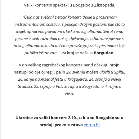
veliki koncertni spektakl u Boogaloou 2.listopada.
"Čeka nas svečani Detour koncert, dakle u proširenom
instrumentalnom sastavu, s pokojim dragim gostom, kao što to
uvijek upriličimo povodom izlaska novog albuma. Svirat ćemo
pjesme iz svih razdoblja našeg djelovanja i odabrane pjesme s
novog albuma, tako da nećemo previše gnjaviti s pjesmama koje
publika još ne zna.."-
za kraj se našalio
Borgudan
.
A do velikog zagrebačkog koncerta bend očekuju brojni
nastupi po cijeloj regiji, pa ih
29. svibnja možete uloviti u Splitu,
26. lipnja na Arsenal festu u Kragujevcu, 24. srpnja u Novoj
Gradišci, 25. srpnja u Puli, 3. rujna u Beogradu, a 4. rujna u
Nišu.
Ulaznice za veliki koncert 2.10., u klubu Boogaloo su u
prodaji preko sustava
entrio.hr