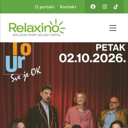
Skoči na glavni sadržaj
O portalu
Kontakt