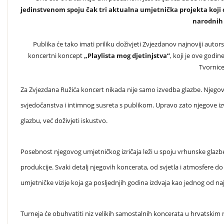
jedinstvenom spoju čak tri aktualna umjetnička projekta koji 
narodnih 
Publika će tako imati priliku doživjeti Zvjezdanov najnoviji autor
koncertni koncept
„Playlista mog djetinjstva“
, koji je ove god
Tvornice
Za Zvjezdana Ružića koncert nikada nije samo izvedba glazbe. Njegov
svjedočanstva i intimnog susreta s publikom. Upravo zato njegove iz
glazbu, već doživjeti iskustvo.
Posebnost njegovog umjetničkog izričaja leži u spoju vrhunske glazbe
produkcije. Svaki detalj njegovih koncerata, od svjetla i atmosfere do 
umjetničke vizije koja ga posljednjih godina izdvaja kao jednog od n
Turneja će obuhvatiti niz velikih samostalnih koncerata u hrvatski