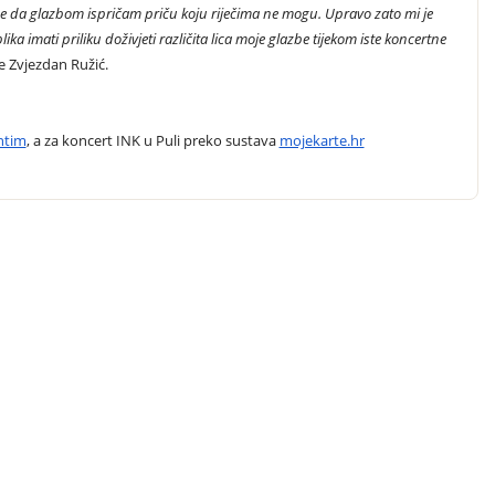
rebe da glazbom ispričam priču koju riječima ne mogu. Upravo zato mi je
a imati priliku doživjeti različita lica moje glazbe tijekom iste koncertne
e Zvjezdan Ružić.
ntim
, a za koncert INK u Puli preko sustava
mojekarte.hr