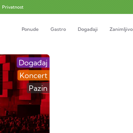
|
Privatnost
navigation
Ponude
Gastro
Događaji
Zanimljivo
Događaj
Koncert
Pazin