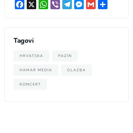
Facebook
X
WhatsApp
Viber
Telegram
Messenger
Gmail
Share
Tagovi
HRVATSKA
PAZIN
HAMAR MEDIA
GLAZBA
KONCERT