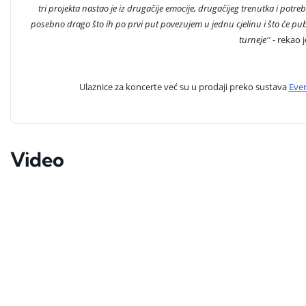
tri projekta nastao je iz drugačije emocije, drugačijeg trenutka i pot
posebno drago što ih po prvi put povezujem u jednu cjelinu i što će publik
turneje''
- rekao j
Ulaznice za koncerte već su u prodaji preko sustava
Eve
Video