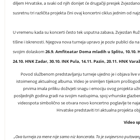
diljem Hrvatske, a svaki od njih donijet će drugačiji presjek Zvjezd
susretnu tri različita projekta čini ovaj koncertni ciklus jednim od n
U vremenu kada su koncerti često tek usputna zabava, Zvjezdan Ružić 
tišine i iskrenosti. Njegova nova turneja upravo je poziv publici da na 
svojim dolaskom
26.9. Amfiteatar Doma mladih u Splitu, 10.10. 
24.10. HNK Zadar, 30.10. INK Pula, 14.11. Pazin, 20.11. HNK Vara
Povod službenom predstavljanju turneje ujedno je i objava live
istoimenog aktualnog albuma. Video je snimljen tijekom prošlogodiš
prvima imala priliku doživjeti snagu i emociju ovog projekta už
posljednjih godina gradi na svojim nastupima, spoj vrhunske glazben
videospota simbolično se otvara novo koncertno poglavlje te najavl
Hrvatske predstaviti tri aktualna projekta o
Video s
„Ova turneja za mene nije samo niz koncerata. To je svojevrsno putovanje 