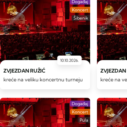
Događaj
Koncert
Šibenik
10.10.2026.
ZVJEZDAN RUŽIĆ
ZVJEZDAN
kreće na veliku koncertnu turneju
kreće na ve
Događaj
Koncert
Pula