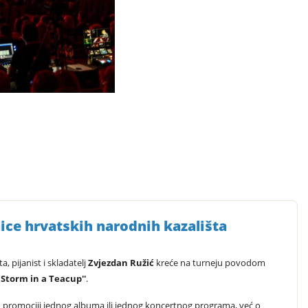
rnice hrvatskih narodnih kazališta
, pijanist i skladatelj
Zvjezdan Ružić
kreće na turneju povodom
A Storm in a Teacup''
.
o promociji jednog albuma ili jednog koncertnog programa, već o