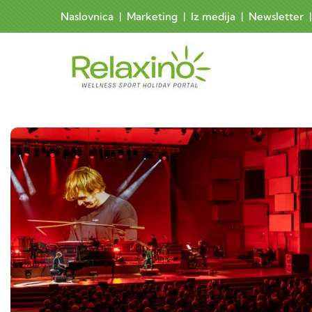
Skoči na glavni sadržaj
Naslovnica
|
Marketing
|
Iz medija
|
Newsletter
Main 