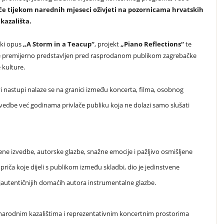
će tijekom narednih mjeseci oživjeti na pozornicama hrvatskih
kazališta.
ski opus
„A Storm in a Teacup“
, projekt
„Piano Reflections“
te
ine premijerno predstavljen pred rasprodanom publikom zagrebačke
 kulture.
i nastupi nalaze se na granici između koncerta, filma, osobnog
vedbe već godinama privlače publiku koja ne dolazi samo slušati
ne izvedbe, autorske glazbe, snažne emocije i pažljivo osmišljene
priča koje dijeli s publikom između skladbi, dio je jedinstvene
ajautentičnijih domaćih autora instrumentalne glazbe.
m narodnim kazalištima i reprezentativnim koncertnim prostorima