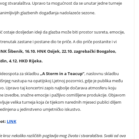
anovog stvaralaštva. Upravo ta mogućnost da se unutar jedne turneje
ajzanimljivijih glazbenih događanja nadolazeće sezone.
ostaje dosljedan ideji da glazba može biti prostor susreta, emocije,
trenutak zastane i postane dio te priče. A dio priče postanite i vi
HNK Šibenik, 16.10. HNK Osijek, 22.10. zagrebački Boogaloo,
ždin, 4.12. HKD Rijeka.
 videospota za skladbu
„A Storm in a Teacup“
, naslovnu skladbu
njeg nastupa na opatijskoj Ljetnoj pozornici, gdje je publika među
ivo. Upravo taj koncertni zapis najbolje dočarava atmosferu koju
e izvedbe, snažne emocije i pažljivo osmišljene produkcije. Objavom
juje velika turneja koja će tijekom narednih mjeseci publici diljem
bjedinjena u jedinstveno umjetničko iskustvo.
pot:
LINK
kroz nekoliko različitih poglavlja mog života i stvaralaštva. Svaki od ova