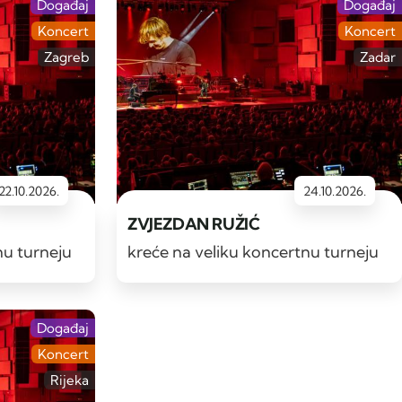
Događaj
Događaj
Koncert
Koncert
Zagreb
Zadar
22.10.2026.
24.10.2026.
ZVJEZDAN RUŽIĆ
nu turneju
kreće na veliku koncertnu turneju
Događaj
Koncert
Rijeka