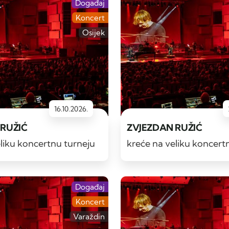
Događaj
Koncert
Osijek
16.10.2026.
 RUŽIĆ
ZVJEZDAN RUŽIĆ
liku koncertnu turneju
kreće na veliku koncert
Događaj
Koncert
Varaždin