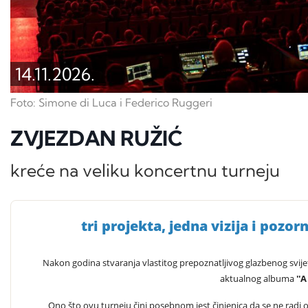
14.11.2026.
Foto: Simone di Luca i Federico Ruggeri
ZVJEZDAN RUŽIĆ
kreće na veliku koncertnu turneju
tri projekta, jedna vizija i pozo
Nakon godina stvaranja vlastitog prepoznatljivog glazbenog svijeta
aktualnog albuma
''
Ono što ovu turneju čini posebnom jest činjenica da se ne radi 