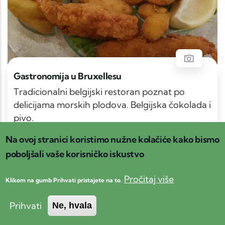
Gastronomija u Bruxellesu
Tradicionalni belgijski restoran poznat po
delicijama morskih plodova. Belgijska čokolada i
pivo.
Na ovoj stranici koristimo nužne kolačiće kako bismo
poboljšali vaše korisničko iskustvo
Gastro & Enologija
Muzej
Pročitaj više
Klikom na gumb Prihvati pristajete na to.
Centralna Istra
Prihvati
Ne, hvala