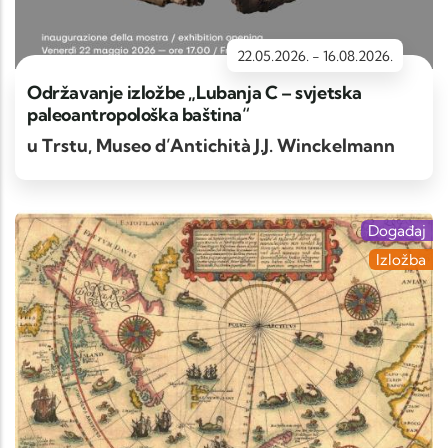
22.05.2026.
-
16.08.2026.
Održavanje izložbe „Lubanja C – svjetska
paleoantropološka baština“
u Trstu, Museo d’Antichità J.J. Winckelmann
Događaj
Izložba