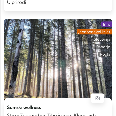
U prirodi
Info
Jednodnevni izlet
Slovenija
Pohorje
Rogla
Šumski wellness
Staza Zgornja brv-Tiho jezero-Klopni vrh-