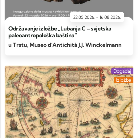
22.05.2026.
-
16.08.2026.
Održavanje izložbe „Lubanja C – svjetska
paleoantropološka baština“
u Trstu, Museo d’Antichità J.J. Winckelmann
Događaj
Izložba