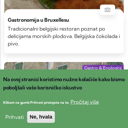
Gastronomija u Bruxellesu
Tradicionalni belgijski restoran poznat po
delicijama morskih plodova. Belgijska čokolada i
pivo.
Gastro & Enologija
Muzej
Na ovoj stranici koristimo nužne kolačiće kako bismo
Centralna Istra
poboljšali vaše korisničko iskustvo
Pročitaj više
Klikom na gumb Prihvati pristajete na to.
Prihvati
Ne, hvala