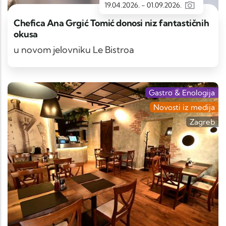
19.04.2026.
-
01.09.2026.
Chefica Ana Grgić Tomić donosi niz fantastičnih
okusa
u novom jelovniku Le Bistroa
Gastro & Enologija
Novosti iz medija
Zagreb