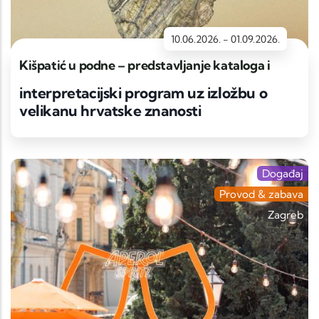
10.06.2026.
-
01.09.2026.
Kišpatić u podne – predstavljanje kataloga i
interpretacijski program uz izložbu o
velikanu hrvatske znanosti
Događaj
Provod & zabava
Zagreb