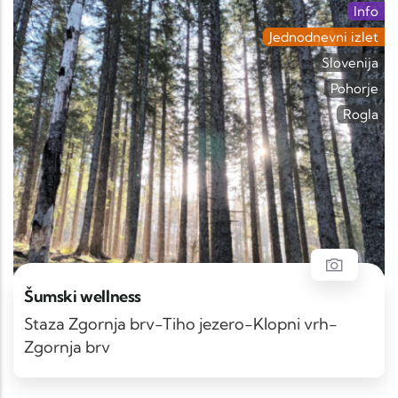
Info
Jednodnevni izlet
Slovenija
Pohorje
Rogla
Šumski wellness
Staza Zgornja brv-Tiho jezero-Klopni vrh-
Zgornja brv